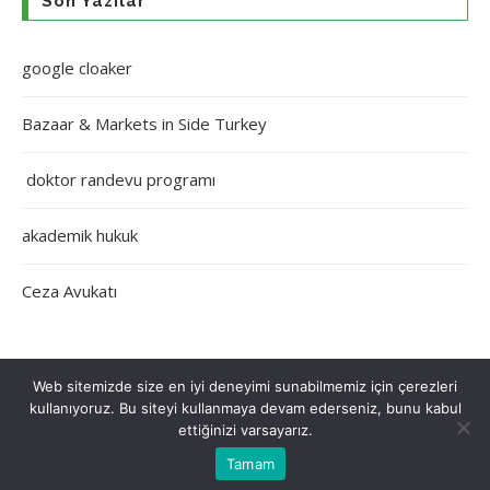
Son Yazılar
google cloaker
Bazaar & Markets in Side Turkey
doktor randevu programı
akademik hukuk
Ceza Avukatı
Web sitemizde size en iyi deneyimi sunabilmemiz için çerezleri
kullanıyoruz. Bu siteyi kullanmaya devam ederseniz, bunu kabul
Çerez Politikası
Gizlilik Politikası
Hakkımızda
İletişim
ettiğinizi varsayarız.
Tamam
Tüm Hakları Saklıdır © 2022