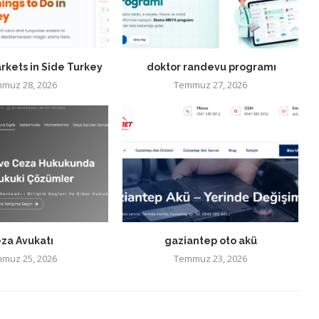
rkets in Side Turkey
doktor randevu programı
muz 28, 2026
Temmuz 27, 2026
za Avukatı
gaziantep oto akü
muz 25, 2026
Temmuz 23, 2026