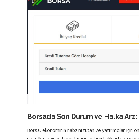
Borsada Son Durum ve Halka Arz: Ya
Borsa, ekonominin nabzını tutan ve yatırımcılar için 
ve halka arzın yatırımcılar için anlamı hakkında bazı öne