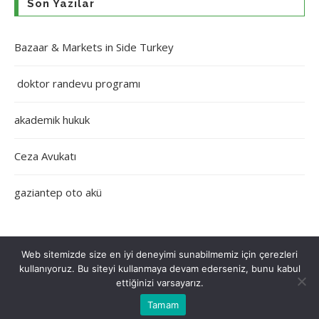
Son Yazılar
Bazaar & Markets in Side Turkey
doktor randevu programı
akademik hukuk
Ceza Avukatı
gaziantep oto akü
Web sitemizde size en iyi deneyimi sunabilmemiz için çerezleri
kullanıyoruz. Bu siteyi kullanmaya devam ederseniz, bunu kabul
Çerez Politikası
Gizlilik Politikası
Hakkımızda
İletişim
ettiğinizi varsayarız.
Tamam
Tüm Hakları Saklıdır © 2022