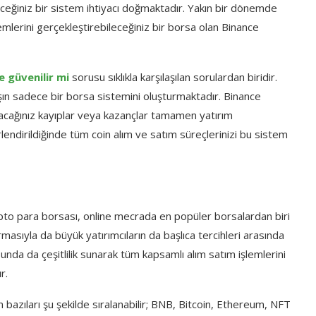
eceğiniz bir sistem ihtiyacı doğmaktadır. Yakın bir dönemde
lemlerini gerçekleştirebileceğiniz bir borsa olan Binance
e güvenilir mi
sorusu sıklıkla karşılaşılan sorulardan biridir.
ın sadece bir borsa sistemini oluşturmaktadır. Binance
yacağınız kayıplar veya kazançlar tamamen yatırım
lendirildiğinde tüm coin alım ve satım süreçlerinizi bu sistem
 kripto para borsası, online mecrada en popüler borsalardan biri
asıyla da büyük yatırımcıların da başlıca tercihleri arasında
nda da çeşitlilik sunarak tüm kapsamlı alım satım işlemlerini
r.
azıları şu şekilde sıralanabilir; BNB, Bitcoin, Ethereum, NFT