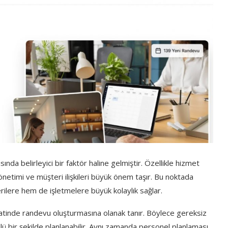
ısında
belirleyici
bir
faktör
haline
gelmiştir.
Özellikle
hizmet
önetimi
ve
müşteri
ilişkileri
büyük
önem
taşır.
Bu
noktada
rilere
hem
de
işletmelere
büyük
kolaylık
sağlar.
atinde
randevu
oluşturmasına
olanak
tanır.
Böylece
gereksiz
llü
bir
şekilde
planlanabilir.
Aynı
zamanda
personel
planlaması