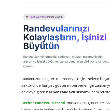
Günümüzde
müşteri
memnuniyeti,
işletmelerin
başar
sektöründe
faaliyet
gösteren
berberler
için
zaman
y
devreye
giren
berber
randevu
sistemi
,
hem
müşte
Berber
randevu
sistemi
,
müşterilerin
günün
her
sa
beklemelerin
önüne
geçilir,
müşteri
yoğunluğu
kontro