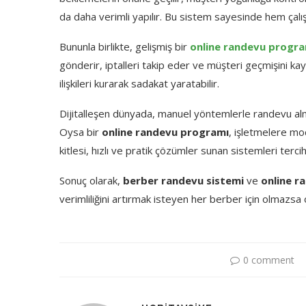
da
daha
verimli
yapılır.
Bu
sistem
sayesinde
hem
çalı
Bununla
birlikte,
gelişmiş
bir
online
randevu
progra
gönderir,
iptalleri
takip
eder
ve
müşteri
geçmişini
ka
ilişkileri
kurarak
sadakat
yaratabilir.
Dijitalleşen
dünyada,
manuel
yöntemlerle
randevu
a
Oysa
bir
online
randevu
programı
,
işletmelere
mo
kitlesi,
hızlı
ve
pratik
çözümler
sunan
sistemleri
terci
Sonuç
olarak,
berber
randevu
sistemi
ve
online
r
verimliliğini
artırmak
isteyen
her
berber
için
olmazsa
0 comment