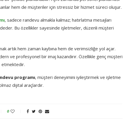
şanlar
hem
de
müşteriler
için
stressiz
bir
hizmet
süreci
oluşur.
mı
,
sadece
randevu
almakla
kalmaz;
hatırlatma
mesajları
ydeder.
Bu
özellikler
sayesinde
işletmeler,
düzenli
müşteri
lmak
artık
hem
zaman
kaybına
hem
de
verimsizliğe
yol
açar.
dern
ve
profesyonel
bir
imaj
kazandırır.
Özellikle
genç
müşteri
h
etmektedir.
andevu
programı
,
müşteri
deneyimini
iyileştirmek
ve
işletme
olmaz
dijital
araçlardır.
0