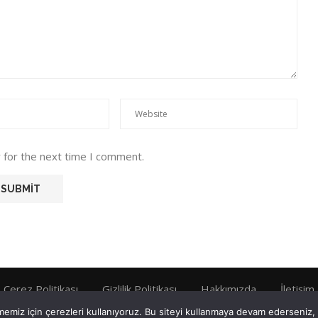
 for the next time I comment.
Çerez Politikası
Gizlilik Politikası
Hakkımızda
İletişim
emiz için çerezleri kullanıyoruz. Bu siteyi kullanmaya devam ederseniz, b
Tüm Hakları Saklıdır © 2022