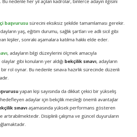
u nedenle her yıl açılan kadrolar, binlerce adayın ilgisini
çi başvurusu
sürecini eksiksiz şekilde tamamlaması gerekir.
adayların yaş, eğitim durumu, sağlık şartları ve adli sicil gibi
ayan kişiler, sonraki aşamalara katılma hakkı elde eder.
navı
, adayların bilgi düzeylerini ölçmek amacıyla
olaylar gibi konuların yer aldığı
bekçilik sınavı
, adayların
r rol oynar. Bu nedenle sınava hazırlık sürecinde düzenli
dır.
aşvurusu
yapan kişi sayısında da dikkat çekici bir yükseliş
hedefleyen adaylar için bekçilik mesleği önemli avantajlar
kçilik sınavı
aşamasında yüksek performans gösteren
 artırabilmektedir. Disiplinli çalışma ve güncel duyuruların
ağlamaktadır.