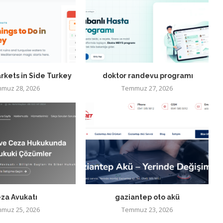
rkets in Side Turkey
doktor randevu programı
muz 28, 2026
Temmuz 27, 2026
za Avukatı
gaziantep oto akü
muz 25, 2026
Temmuz 23, 2026