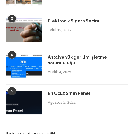
3
Elektronik Sigara Seçimi
Eylül 15, 2022
4
Antalya yük gerilim işletme
sorumluluğu
Aralık 4, 2025
5
En Ucuz Smm Panel
Ağustos 2, 2022
En iyi
seo ajansı
seçildik!