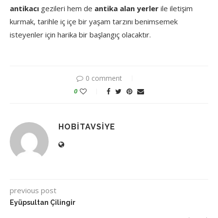
antikacı
gezileri
hem
de
antika
alan
yerler
ile
iletişim
kurmak,
tarihle
iç
içe
bir
yaşam
tarzını
benimsemek
isteyenler
için
harika
bir
başlangıç
olacaktır.
0 comment
0
HOBITAVSIYE
previous post
Eyüpsultan Çilingir