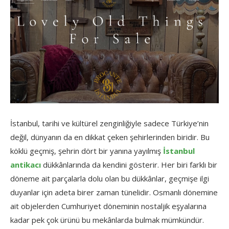
İstanbul,
tarihi
ve
kültürel
zenginliğiyle
sadece
Türkiye’nin
değil,
dünyanın
da
en
dikkat
çeken
şehirlerinden
biridir.
Bu
köklü
geçmiş,
şehrin
dört
bir
yanına
yayılmış
İstanbul
antikacı
dükkânlarında
da
kendini
gösterir.
Her
biri
farklı
bir
döneme
ait
parçalarla
dolu
olan
bu
dükkânlar,
geçmişe
ilgi
duyanlar
için
adeta
birer
zaman
tünelidir.
Osmanlı
dönemine
ait
objelerden
Cumhuriyet
döneminin
nostaljik
eşyalarına
kadar
pek
çok
ürünü
bu
mekânlarda
bulmak
mümkündür.