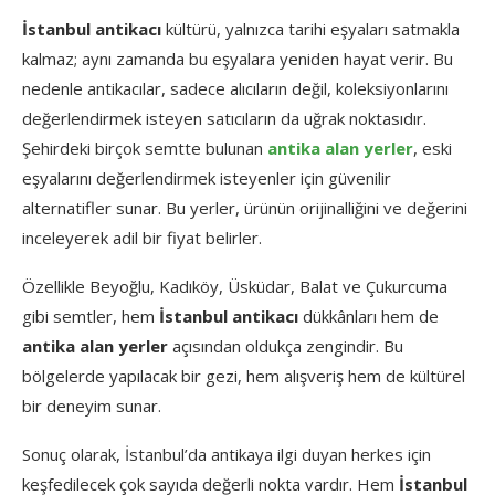
İstanbul
antikacı
kültürü,
yalnızca
tarihi
eşyaları
satmakla
kalmaz;
aynı
zamanda
bu
eşyalara
yeniden
hayat
verir.
Bu
nedenle
antikacılar,
sadece
alıcıların
değil,
koleksiyonlarını
değerlendirmek
isteyen
satıcıların
da
uğrak
noktasıdır.
Şehirdeki
birçok
semtte
bulunan
antika
alan
yerler
,
eski
eşyalarını
değerlendirmek
isteyenler
için
güvenilir
alternatifler
sunar.
Bu
yerler,
ürünün
orijinalliğini
ve
değerini
inceleyerek
adil
bir
fiyat
belirler.
Özellikle
Beyoğlu,
Kadıköy,
Üsküdar,
Balat
ve
Çukurcuma
gibi
semtler,
hem
İstanbul
antikacı
dükkânları
hem
de
antika
alan
yerler
açısından
oldukça
zengindir.
Bu
bölgelerde
yapılacak
bir
gezi,
hem
alışveriş
hem
de
kültürel
bir
deneyim
sunar.
Sonuç
olarak,
İstanbul’da
antikaya
ilgi
duyan
herkes
için
keşfedilecek
çok
sayıda
değerli
nokta
vardır.
Hem
İstanbul