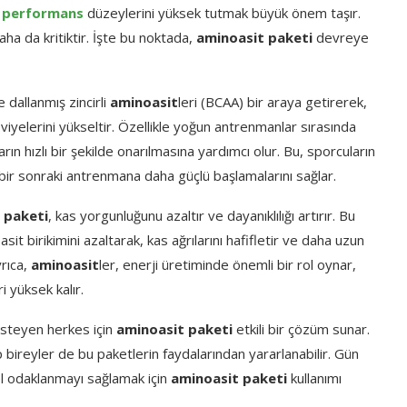
e performans
düzeylerini yüksek tutmak büyük önem taşır.
aha da kritiktir. İşte bu noktada,
aminoasit paketi
devreye
 dallanmış zincirli
aminoasit
leri (BCAA) bir araya getirerek,
iyelerini yükseltir. Özellikle yoğun antrenmanlar sırasında
n hızlı bir şekilde onarılmasına yardımcı olur. Bu, sporcuların
bir sonraki antrenmana daha güçlü başlamalarını sağlar.
 paketi
, kas yorgunluğunu azaltır ve dayanıklılığı artırır. Bu
it birikimini azaltarak, kas ağrılarını hafifletir ve daha uzun
rıca,
aminoasit
ler, enerji üretiminde önemli bir rol oynar,
i yüksek kalır.
isteyen herkes için
aminoasit paketi
etkili bir çözüm sunar.
 bireyler de bu paketlerin faydalarından yararlanabilir. Gün
sel odaklanmayı sağlamak için
aminoasit paketi
kullanımı