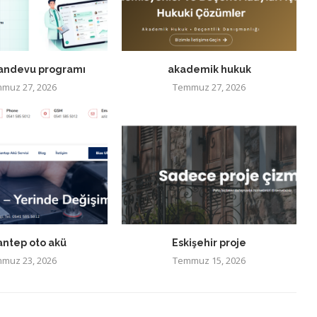
randevu programı
akademik hukuk
muz 27, 2026
Temmuz 27, 2026
antep oto akü
Eskişehir proje
muz 23, 2026
Temmuz 15, 2026