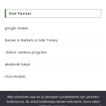
Son Yazılar
google cloaker
Bazaar & Markets in Side Turkey
doktor randevu programı
akademik hukuk
Ceza Avukatı
Web sitemizde size en iyi deneyimi sunabilmemiz için çerezleri
kullanıyoruz. Bu siteyi kullanmaya devam ederseniz, bunu kabul
Çerez Politikası
Gizlilik Politikası
Hakkımızda
İletişim