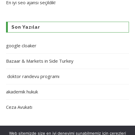
En iyi
seo ajansı
seçildik!
Son Yazılar
google cloaker
Bazaar & Markets in Side Turkey
doktor randevu programı
akademik hukuk
Ceza Avukatı
Web sitemizde size en iyi deneyimi sunabilmemiz için çerezleri